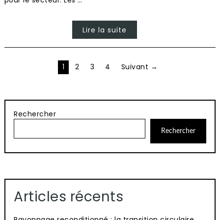
pour le secteur. Les …
Lire la suite
Pagination
1
2
3
4
Suivant →
des
publications
Rechercher
Rechercher
Articles récents
Rayonnage reconditionné : la transition circulaire