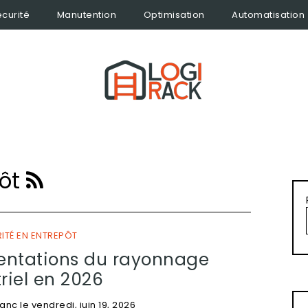
curité
Manutention
Optimisation
Automatisation
pôt
ITÉ EN ENTREPÔT
entations du rayonnage
riel en 2026
lanc
le
vendredi, juin 19, 2026