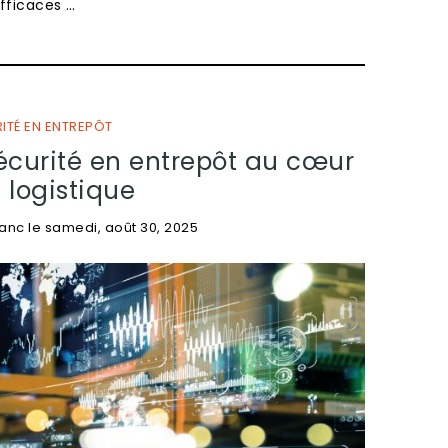
efficaces …
ITÉ EN ENTREPÔT
écurité en entrepôt au cœur
 logistique
lanc
le
samedi, août 30, 2025