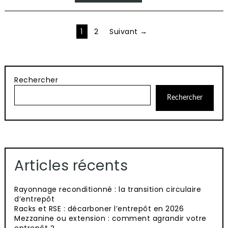
Pagination
1
2
Suivant →
des
publications
Rechercher
Rechercher
Articles récents
Rayonnage reconditionné : la transition circulaire
d’entrepôt
Racks et RSE : décarboner l’entrepôt en 2026
Mezzanine ou extension : comment agrandir votre