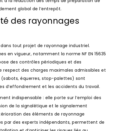
à la réduction des temps de préparation de
ement global de l’entrepôt.
ité des rayonnages
 dans tout projet de rayonnage industriel.
rmes en vigueur, notamment la norme NF EN 15635
mpose des contrôles périodiques et des
e respect des charges maximales admissibles et
 (sabots, équerres, stop-palettes) sont
es d’effondrement et les accidents du travail.
ent indispensable : elle porte sur l’emploi des
on de la signalétique et le signalement
érioration des éléments de rayonnage
lisés par des experts indépendants, permettent de
allation et d’anticiper les risques liés au