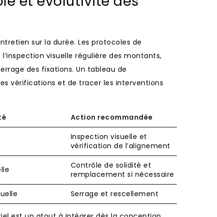
e et évolutivité des
ntretien sur la durée. Les protocoles de
inspection visuelle régulière des montants,
serrage des fixations. Un tableau de
vérifications et de tracer les interventions
té
Action recommandée
Inspection visuelle et
e
vérification de l’alignement
Contrôle de solidité et
lle
remplacement si nécessaire
uelle
Serrage et rescellement
riel est un atout à intégrer dès la conception.