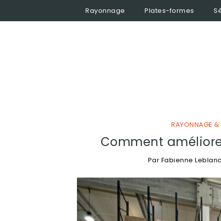
Rayonnage
Plates-formes
Sé
RAYONNAGE & 
Comment améliorer
Par
Fabienne Leblan