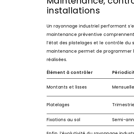
Maintenance, contrôl
installations
Un rayonnage industriel performant s’e
maintenance préventive comprennent l’
l’état des platelages et le contrôle du 
maintenance permet de programmer les 
réalisées.
Élément à contrôler
Périodici
Montants et lisses
Mensuell
Platelages
Trimestrie
Fixations au sol
Semi-ann
Enfin, l’évolutivité du rayonnage indust